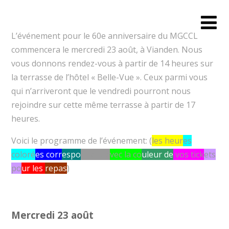
L’événement pour le 60e anniversaire du MGCCL
commencera le mercredi 23 août, à Vianden. Nous
vous donnons rendez-vous à partir de 14 heures sur
la terrasse de l’hôtel « Belle-Vue ». Ceux parmi vous
qui n’arriveront que le vendredi pourront nous
rejoindre sur cette même terrasse à partir de 17
heures.
Voici le programme de l’événement: (
les heur
es
coloré
es corr
espo
ndent a
vec la co
uleur de
vos tick
ets
po
ur les
repas
)
Mercredi 23 août