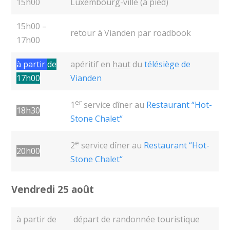
15h00
Luxembourg-ville (à pied)
15h00 –
retour à Vianden par roadbook
17h00
à partir
de
apéritif en
haut
du
télésiège de
17h00
Vianden
er
1
service dîner au
Restaurant “Hot-
18h30
Stone Chalet“
e
2
service dîner au
Restaurant “Hot-
20h00
Stone Chalet“
Vendredi 25 août
à partir de
départ de randonnée touristique