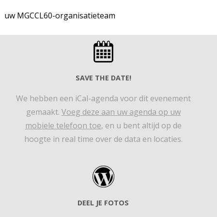
uw MGCCL60-organisatieteam
SAVE THE DATE!
We hebben een iCal-agenda voor dit evenement
gemaakt.
Voeg deze aan uw agenda op uw
mobiele telefoon toe
, en u bent altijd op de
hoogte in real time over de data en locaties.
DEEL JE FOTOS