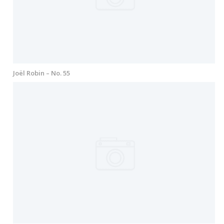
Joël Robin – No. 55